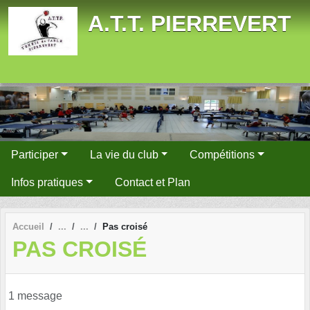
Panneau de gestion des cookies
A.T.T. PIERREVERT
Participer
La vie du club
Compétitions
Infos pratiques
Contact et Plan
Accueil
Pas croisé
PAS CROISÉ
1 message