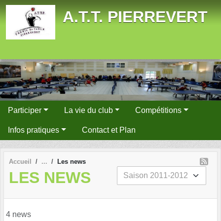
Panneau de gestion des cookies
A.T.T. PIERREVERT
Participer
La vie du club
Compétitions
Infos pratiques
Contact et Plan
Accueil
Les news
LES NEWS
4 news