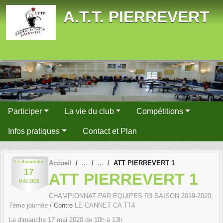
Panneau de gestion des cookies
A.T.T. PIERREVERT
Participer
La vie du club
Compétitions
Infos pratiques
Contact et Plan
Le
dimanche
Accueil
ATT PIERREVERT 1
17
ATT PIERREVERT 1
MAI
2020
CHAMPIONNAT PAR EQUIPES R3 SAISON 2019-2020,
7ème journée
/ Contre
LE CANNET CA TT4
Le
dimanche
17
mai
2020
de 10h à 13h