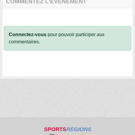
COMMENTEZ L’ÉVÈNEMENT
Connectez-vous
pour pouvoir participer aux
commentaires.
SPORTS
REGIONS