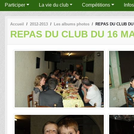
Participer
La vie du club
Compétitions
Info
Accueil
2012-2013
Les albums photos
REPAS DU CLUB DU 
REPAS DU CLUB DU 16 MA