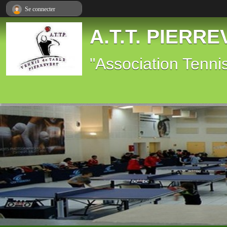
Panneau de gestion des cookies
Se connecter
A.T.T. PIERR
"Association Tenni