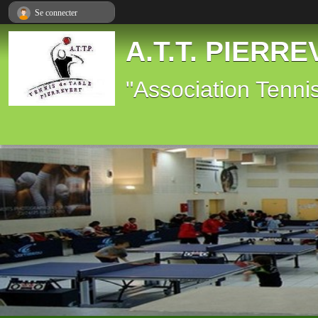
Panneau de gestion des cookies
Se connecter
A.T.T. PIERR
"Association Tenni