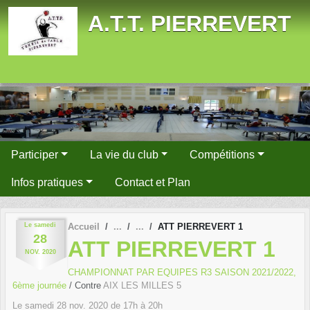
Panneau de gestion des cookies
A.T.T. PIERREVERT
Participer
La vie du club
Compétitions
Infos pratiques
Contact et Plan
Le
samedi
Accueil
ATT PIERREVERT 1
28
ATT PIERREVERT 1
NOV.
2020
CHAMPIONNAT PAR EQUIPES R3 SAISON 2021/2022,
6ème journée
/ Contre
AIX LES MILLES 5
Le
samedi
28
nov.
2020
de 17h à 20h