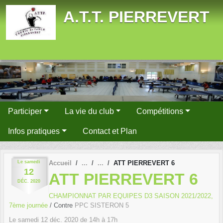
Panneau de gestion des cookies
A.T.T. PIERREVERT
Participer
La vie du club
Compétitions
Infos pratiques
Contact et Plan
Le
samedi
Accueil
ATT PIERREVERT 6
12
ATT PIERREVERT 6
DÉC.
2020
CHAMPIONNAT PAR EQUIPES D3 SAISON 2021/2022,
7ème journée
/ Contre
PPC SISTERON 5
Le
samedi
12
déc.
2020
de 14h à 17h